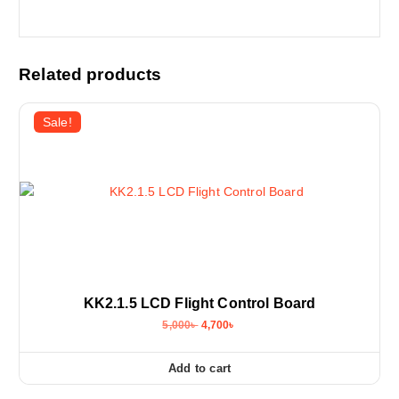
Related products
Sale!
KK2.1.5 LCD Flight Control Board
O
C
5,000
৳
4,700
৳
r
u
i
r
g
r
Add to cart
i
e
n
n