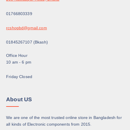
0
৳
.
.
01766803339
rcshopbd@gmail.com
01845267107 (Bkash)
Office Hour
10 am - 6 pm
Friday Closed
About US
We are one of the most trusted online store in Bangladesh for
all kinds of Electronic components from 2015.