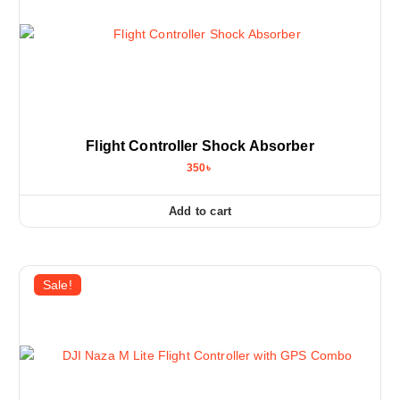
e
i
w
s
a
:
s
3
:
3
3
0
5
৳
0
৳
.
.
Flight Controller Shock Absorber
350
৳
Add to cart
Sale!