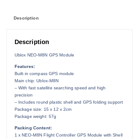
r
i
i
c
Description
c
e
e
i
w
s
a
:
Description
s
2
:
,
Ublox NEO-M8N GPS Module
2
3
Features:
,
0
Built-in compass GPS module
5
0
Main chip: Ublox-M8N
0
৳
– With fast satellite searching speed and high
0
precision
৳
.
– Includes round plastic shell and GPS folding support
Package size: 15 x 12 x 2cm
.
Package weight: 57g
Packing Content:
1 x NEO-M8N Flight Controller GPS Module with Shell