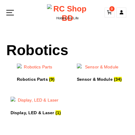
S
0
k
i
Hobby For Life
p
t
o
Robotics
c
o
n
t
e
n
Robotics Parts
(9)
Sensor & Module
(34)
t
Display, LED & Laser
(1)