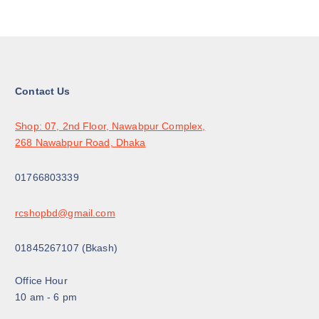
Contact Us
Shop: 07, 2nd Floor, Nawabpur Complex,
268 Nawabpur Road, Dhaka
01766803339
rcshopbd@gmail.com
01845267107 (Bkash)
Office Hour
10 am - 6 pm