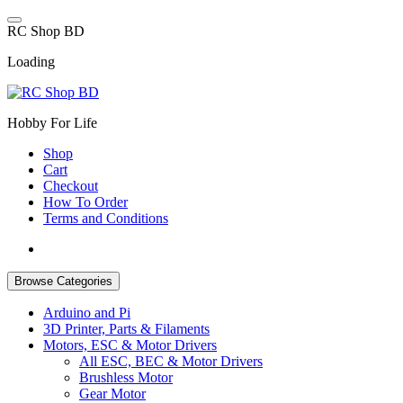
Skip
to
R
C
S
h
o
p
B
D
content
Loading
Hobby For Life
Shop
Cart
Checkout
How To Order
Terms and Conditions
Browse Categories
Arduino and Pi
3D Printer, Parts & Filaments
Motors, ESC & Motor Drivers
All ESC, BEC & Motor Drivers
Brushless Motor
Gear Motor