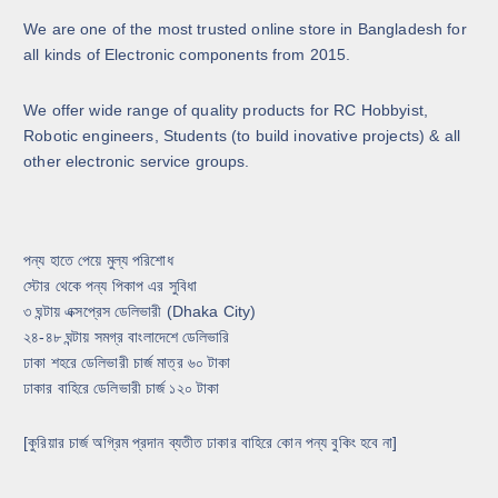
e
We are one of the most trusted online store in Bangladesh for
c
all kinds of Electronic components from 2015.
h
o
s
We offer wide range of quality products for RC Hobbyist,
e
Robotic engineers, Students (to build inovative projects) & all
n
other electronic service groups.
o
n
t
পন্য হাতে পেয়ে মুল্য পরিশোধ
h
স্টোর থেকে পন্য পিকাপ এর সুবিধা
e
৩ ঘন্টায় এক্সপ্রেস ডেলিভারী (Dhaka City)
p
২৪-৪৮ ঘন্টায় সমগ্র বাংলাদেশে ডেলিভারি
r
ঢাকা শহরে ডেলিভারী চার্জ মাত্র ৬০ টাকা
o
ঢাকার বাহিরে ডেলিভারী চার্জ ১২০ টাকা
d
u
c
[কুরিয়ার চার্জ অগ্রিম প্রদান ব্যতীত ঢাকার বাহিরে কোন পন্য বুকিং হবে না]
t
p