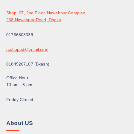
0
৳
a
0
n
৳
.
Shop: 07, 2nd Floor, Nawabpur Complex,
t
268 Nawabpur Road, Dhaka
.
s
.
01766803339
T
h
rcshopbd@gmail.com
e
o
01845267107 (Bkash)
p
t
Office Hour
i
10 am - 6 pm
o
n
Friday Closed
s
m
a
About US
y
b