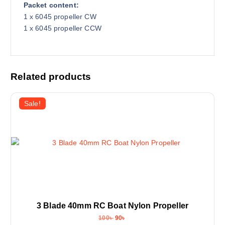
Packet content:
1 x 6045 propeller CW
1 x 6045 propeller CCW
Related products
Sale!
3 Blade 40mm RC Boat Nylon Propeller
O
C
100
৳
90
৳
r
u