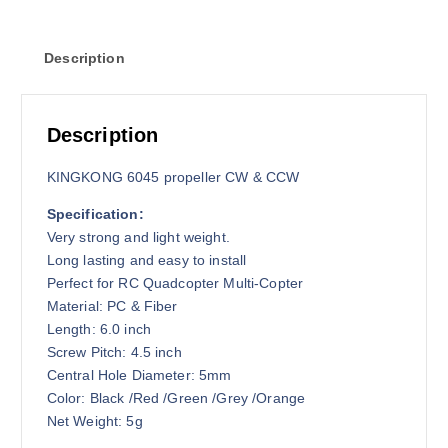
r
i
i
c
Description
c
e
e
i
w
s
a
:
Description
s
1
:
0
KINGKONG 6045 propeller CW & CCW
1
0
Specification:
2
৳
Very strong and light weight.
0
Long lasting and easy to install
৳
.
Perfect for RC Quadcopter Multi-Copter
Material: PC & Fiber
.
Length: 6.0 inch
Screw Pitch: 4.5 inch
Central Hole Diameter: 5mm
Color: Black /Red /Green /Grey /Orange
Net Weight: 5g