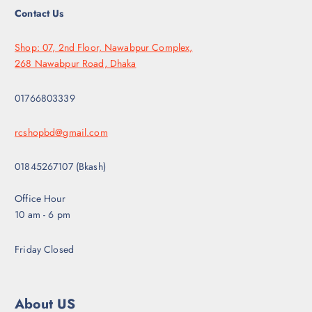
:
0
Contact Us
1
0
2
৳
0
৳
.
Shop: 07, 2nd Floor, Nawabpur Complex,
268 Nawabpur Road, Dhaka
.
01766803339
rcshopbd@gmail.com
01845267107 (Bkash)
Office Hour
10 am - 6 pm
Friday Closed
About US