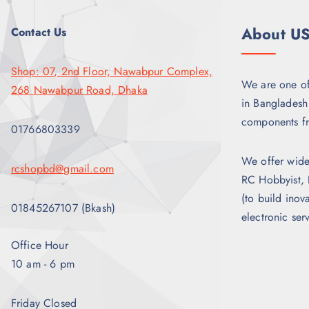
s
1
:
2
About U
Contact Us
1
,
6
9
,
9
0
9
Shop: 07, 2nd Floor, Nawabpur Complex,
0
৳
We are one of 
268 Nawabpur Road, Dhaka
0
in Bangladesh 
৳
.
components f
.
01766803339
We offer wide
rcshopbd@gmail.com
RC Hobbyist, 
(to build inova
01845267107 (Bkash)
electronic ser
Office Hour
10 am - 6 pm
Friday Closed