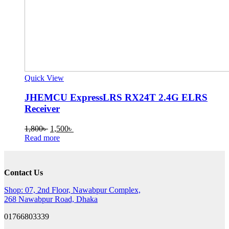
Quick View
JHEMCU ExpressLRS RX24T 2.4G ELRS
Receiver
Original
Current
1,800
৳
1,500
৳
price
price
Read more
was:
is:
1,800৳ .
1,500৳ .
Contact Us
Shop: 07, 2nd Floor, Nawabpur Complex,
268 Nawabpur Road, Dhaka
01766803339