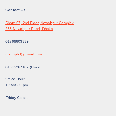
s
1
:
8
Contact Us
2
0
0
৳
0
৳
.
Shop: 07, 2nd Floor, Nawabpur Complex,
268 Nawabpur Road, Dhaka
.
01766803339
rcshopbd@gmail.com
01845267107 (Bkash)
Office Hour
10 am - 6 pm
Friday Closed