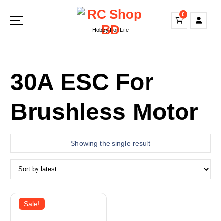
S
0
k
i
Hobby For Life
p
t
o
30A ESC For
c
o
n
Brushless Motor
t
e
n
t
Showing the single result
Sale!