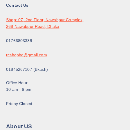
:
0
Contact Us
6
0
0
৳
0
৳
.
Shop: 07, 2nd Floor, Nawabpur Complex,
268 Nawabpur Road, Dhaka
.
01766803339
rcshopbd@gmail.com
01845267107 (Bkash)
Office Hour
10 am - 6 pm
Friday Closed
About US