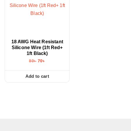
18 AWG Heat Resistant
Silicone Wire (1ft Red+
1ft Black)
O
C
80
৳
70
৳
r
u
i
r
g
r
Add to cart
i
e
n
n
a
t
l
p
p
r
r
i
i
c
c
e
e
i
w
s
a
: