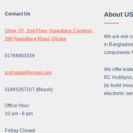
s
7
:
0
About U
Contact Us
8
৳
0
৳
.
Shop: 07, 2nd Floor, Nawabpur Complex,
.
We are one of
268 Nawabpur Road, Dhaka
in Bangladesh 
components 
01766803339
We offer wide
rcshopbd@gmail.com
RC Hobbyist,
(to build inov
01845267107 (Bkash)
electronic se
Office Hour
10 am - 6 pm
Friday Closed