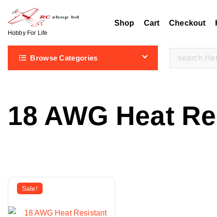
S
k
Shop
Cart
Checkout
i
Hobby For Life
p
S
Browse Categories
t
e
o
a
c
r
o
18 AWG Heat Res
c
n
h
t
f
e
o
n
r
t
:
Sale!